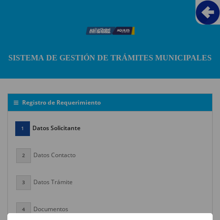
SISTEMA DE GESTIÓN DE TRÁMITES MUNICIPALES
Registro de Requerimiento
Datos Solicitante
1
Datos Contacto
2
Datos Trámite
3
Documentos
4